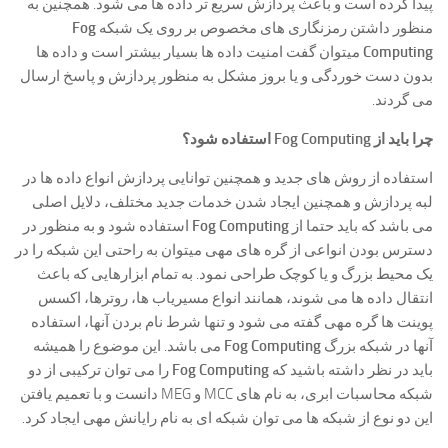
پیدا کرده است و باعث پردازش سریع تر داده ها می شود. همچنین به
منظور داشتن رمزنگاری های مخصوص بر روی یک شبکه
Fog
Computing
میتوان گفت امنیت داده ها بسیار بیشتر است و داده ها
بدون دست خوردگی و یا بروز مشکل به منظور پردازش و پاسخ ارسال
می گردند.
چرا باید از
Fog Computing
استفاده شود؟
استفاده از روش های جدید و همچنین توانایی پردازش انواع داده ها در
لبه پردازش و همچنین ایجاد شدن خدمات جدید مختلف، دلایل اصلی
می باشد که باید حتما از
Fog Computing
استفاده شود و به منظور در
دسترس بودن انواعی از گره های مهی میتوان به راحتی این شبکه را در
یک محیط بزرگ و یا کوچک طراحی نمود. به تمام ابزارهایی که باعث
انتقال داده ها می شوند، همانند انواع مسیریاب ها، روترها، اکسس
پوینت ها گره مهی گفته می شود و تنها شرط نام بردن آنها، استفاده
آنها در شبکه بزرگ
Fog Computing
می باشد. این موضوع را همیشه
باید در نظر داشته باشید که
Fog Computing
را می توان ترکیبی از دو
شبکه محاسبات ابری، به نام های MCC و MEG دانست و با تعمیم یافتن
این دو نوع از شبکه ها می توان شبکه ای به نام رایانش مهی ایجاد کرد.